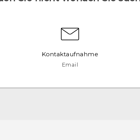
Kontaktaufnahme
Email
Deutsch - Schnellstart
Deutsch - Benutzerhandbuch
Deutsch - Informationen zur Sicherheit und