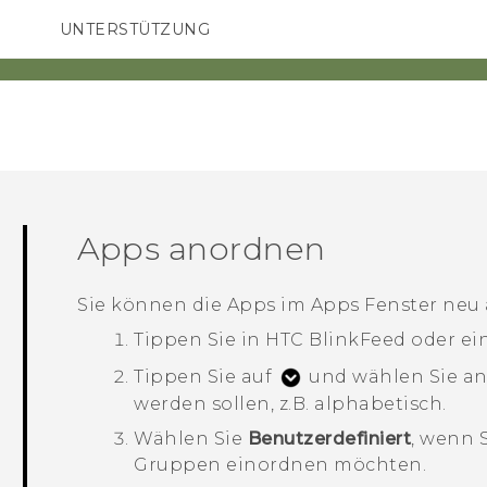
UNTERSTÜTZUNG
HTC-Geräte und Zubehör
SMARTPHONES
ZUBEHÖR
Apps anordnen
Sie können die Apps im
Apps
Fenster neu
Tippen Sie in
HTC BlinkFeed
oder ei
Tippen Sie auf
und wählen Sie an
werden sollen, z.B. alphabetisch.
Wählen Sie
Benutzerdefiniert
, wenn 
Gruppen einordnen möchten.