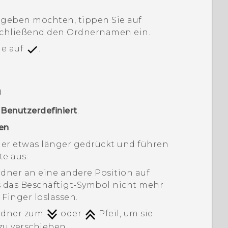
geben möchten, tippen Sie auf
nschließend den Ordnernamen ein.
ie auf
.
n
>
Benutzerdefiniert
.
en
.
ner etwas länger gedrückt und führen
te aus:
dner an eine andere Position auf
is das Beschäftigt-Symbol nicht mehr
 Finger loslassen.
Ordner zum
oder
Pfeil, um sie
zu verschieben.