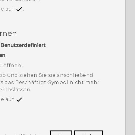
ie auf
.
ernen
>
Benutzerdefiniert
.
en
.
u öffnen.
pp und ziehen Sie sie anschließend
is das Beschäftigt-Symbol nicht mehr
r loslassen.
ie auf
.