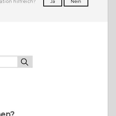
tion hilfreich?
Ja
Nein
n, die hilfreichsten Informationen zu
finden.
hen?