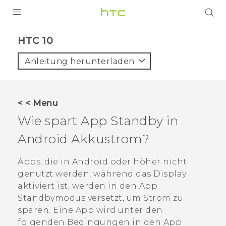
PRODUKTE
HTC 10‎
VIVE
Anleitung herunterladen
G REIGNS
SMARTPHONES
< < Menu
ZUBEHÖR
Wie spart App Standby in
VIVERSE
Android
Akkustrom?
UNTERSTÜTZUNG
Apps, die in
Android
oder höher nicht
genutzt werden, während das Display
HTC-Geräte und Zubehör
Anmelden
aktiviert ist, werden in den App
Standbymodus versetzt, um Strom zu
sparen. Eine App wird unter den
folgenden Bedingungen in den App