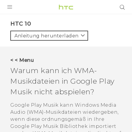
PRODUKTE
HTC 10‎
VIVE
Anleitung herunterladen
G REIGNS
SMARTPHONES
< < Menu
ZUBEHÖR
Warum kann ich WMA-
VIVERSE
Musikdateien in
Google Play
Musik
nicht abspielen?
UNTERSTÜTZUNG
HTC-Geräte und Zubehör
Google Play Musik
kann Windows Media
Anmelden
Audio (WMA)-Musikdateien wiedergeben,
wenn diese ordnungsgemäß in Ihre
Google Play Musik
Bibliothek importiert