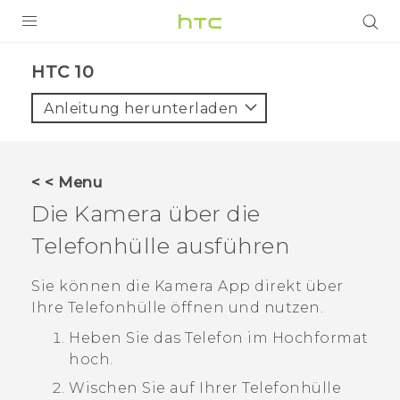
PRODUKTE
HTC 10‎
VIVE
Anleitung herunterladen
G REIGNS
SMARTPHONES
< < Menu
ZUBEHÖR
Die Kamera über die
VIVERSE
Telefonhülle ausführen
UNTERSTÜTZUNG
Sie können die
Kamera
App direkt über
Ihre Telefonhülle öffnen und nutzen.
HTC-Geräte und Zubehör
Anmelden
Heben Sie das Telefon im Hochformat
hoch.
Wischen Sie auf Ihrer Telefonhülle