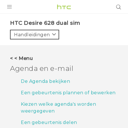
PRODUCTEN
HTC Desire 628 dual sim‎
VIVE
Handleidingen
G REIGNS
TELEFOONS
< < Menu
ACCESSOIRES
Agenda en e-mail
AANBIEDINGEN
De Agenda bekijken
HTC Club
SUPPORT
Een gebeurtenis plannen of bewerken
HTC-apparaten & -accessoires
VIVERSE
Kiezen welke agenda's worden
weergegeven
Aanmelden
Een gebeurtenis delen