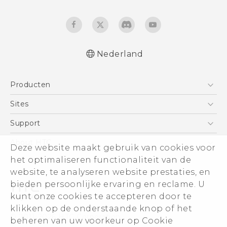
Nederland
Nederlands - Quick start guide
Producten
Nederlands - Gebruikershandleiding
Nederlands - Gids voor veiligheid en
Telefoons
Sites
wettelijke voorschriften
5G
HTC Vive
Support
Deutsch - Schnellstart
Vive
Deutsch - Benutzerhandbuch
HTC Dev
Support
About HTC
Deze website maakt gebruik van cookies voor
Accessoires
Deutsch - Informationen zur Sicherheit und
Aan de slag
Support voor eCommerce
ESG
het optimaliseren functionaliteit van de
behördliche Bestimmungen
website, te analyseren website prestaties, en
English - Quick start guide
Informatie over het bedrijf
bieden persoonlijke ervaring en reclame. U
English - User manual
Voor beleggers (engels)
kunt onze cookies te accepteren door te
English - Safety and regulatory guide
Cookie Preferences
klikken op de onderstaande knop of het
© 2011-2026 HTC Corporation
beheren van uw voorkeur op Cookie
Vacatures