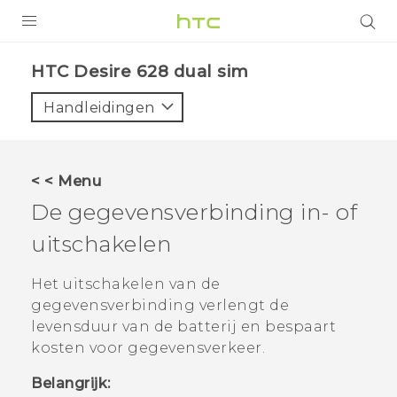
PRODUCTEN
HTC Desire 628 dual sim‎
VIVE
Handleidingen
G REIGNS
TELEFOONS
< < Menu
ACCESSOIRES
De gegevensverbinding in- of
AANBIEDINGEN
uitschakelen
HTC Club
SUPPORT
Het uitschakelen van de
gegevensverbinding verlengt de
HTC-apparaten & -accessoires
VIVERSE
levensduur van de batterij en bespaart
kosten voor gegevensverkeer.
Aanmelden
Belangrijk: