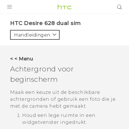
PRODUCTEN
HTC Desire 628 dual sim‎
VIVE
Handleidingen
G REIGNS
TELEFOONS
< < Menu
ACCESSOIRES
Achtergrond voor
AANBIEDINGEN
beginscherm
HTC Club
SUPPORT
Maak een keuze uit de beschikbare
achtergronden of gebruik een foto die je
HTC-apparaten & -accessoires
VIVERSE
met de camera hebt gemaakt.
Houd een lege ruimte in een
Aanmelden
widgetvenster ingedrukt.