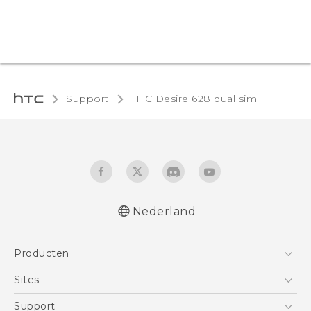
Support
HTC Desire 628 dual sim‎
Nederland
Nederlands - Quick start guide
Producten
Nederlands - Gebruikershandleiding
Nederlands - Gids voor veiligheid en
Telefoons
Sites
wettelijke voorschriften
5G
HTC Vive
Support
Deutsch - Schnellstart