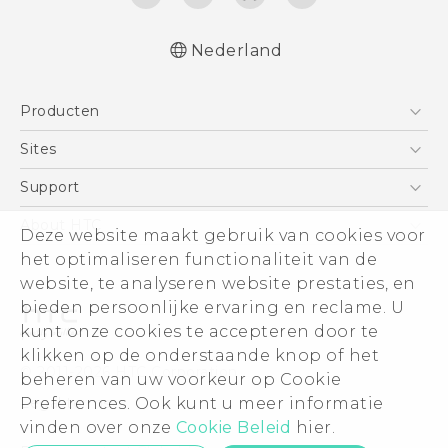
Nederland
Nederlands - Quick start guide
Producten
Nederlands - Gebruikershandleiding
Nederlands - Gids voor veiligheid en
Telefoons
Sites
wettelijke voorschriften
5G
HTC Vive
Support
Deutsch - Schnellstart
Vive
Deutsch - Benutzerhandbuch
HTC Dev
Support
About HTC
Deze website maakt gebruik van cookies voor
Accessoires
Deutsch - Informationen zur Sicherheit und
Aan de slag
Support voor eCommerce
het optimaliseren functionaliteit van de
ESG
behördliche Bestimmungen
website, te analyseren website prestaties, en
English - Quick start guide
Informatie over het bedrijf
bieden persoonlijke ervaring en reclame. U
English - User manual
Voor beleggers (engels)
kunt onze cookies te accepteren door te
English - Safety and regulatory guide
Cookie Preferences
klikken op de onderstaande knop of het
© 2011-2026 HTC Corporation
beheren van uw voorkeur op Cookie
Vacatures
Preferences. Ook kunt u meer informatie
Legal terms
Security and Privacy Whitepaper
vinden over onze
Cookie Beleid
hier.