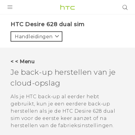
PRODUCTEN
HTC Desire 628 dual sim‎
VIVE
Handleidingen
G REIGNS
TELEFOONS
< < Menu
ACCESSOIRES
Je back-up herstellen van je
AANBIEDINGEN
cloud-opslag
HTC Club
SUPPORT
Als je
HTC back-up
al eerder hebt
gebruikt, kun je een eerdere back-up
HTC-apparaten & -accessoires
VIVERSE
herstellen als je de
HTC Desire 628 dual
sim
voor de eerste keer aanzet of na
Aanmelden
herstellen van de fabrieksinstellingen.