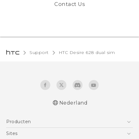
Contact Us
Support
HTC Desire 628 dual sim‎
Nederland
Nederlands - Quick start guide
Producten
Nederlands - Gebruikershandleiding
Nederlands - Gids voor veiligheid en
Telefoons
Sites
wettelijke voorschriften