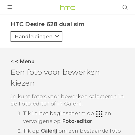
PRODUCTEN
HTC Desire 628 dual sim‎
VIVE
Handleidingen
G REIGNS
TELEFOONS
< < Menu
ACCESSOIRES
Een foto voor bewerken
AANBIEDINGEN
kiezen
HTC Club
SUPPORT
Je kunt foto's voor bewerken selecteren in
de
Foto-editor
of in
Galerij
.
HTC-apparaten & -accessoires
VIVERSE
Tik in het
beginscherm
op
en
Aanmelden
vervolgens op
Foto-editor
.
Tik op
Galerij
om een bestaande foto