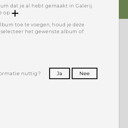
bum dat je al hebt gemaakt in
Galerij
.
je op
.
lbum toe te voegen, houd je deze
selecteer het gewenste album of
ormatie nuttig?
Ja
Nee
Dankuwel!