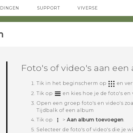
EDINGEN
SUPPORT
VIVERSE
 Club
TELEFOONS
HTC-apparaten & -accessoires
ACCESSOIRES
‎
Foto's of video's aan ee
Tik in het
beginscherm
op
en ve
Tik op
en kies hoe je de foto's en
Open een groep foto's en video's zo
Tijdbalk
of een album
Tik op
>
Aan album toevoegen
.
Selecteer de foto's of video's die je 