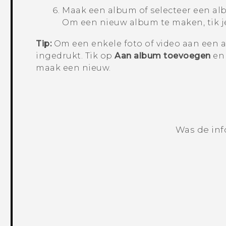
Maak een album of selecteer een al
Om een nieuw album te maken, tik 
Tip:
Om een enkele foto of video aan een a
ingedrukt. Tik op
Aan album toevoegen
en 
maak een nieuw.
Was de inf