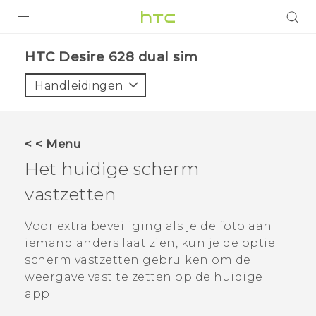
PRODUCTEN
HTC Desire 628 dual sim‎
VIVE
Handleidingen
G REIGNS
TELEFOONS
< < Menu
ACCESSOIRES
Het huidige scherm
AANBIEDINGEN
vastzetten
HTC Club
SUPPORT
Voor extra beveiliging als je de foto aan
iemand anders laat zien, kun je de optie
HTC-apparaten & -accessoires
VIVERSE
scherm vastzetten gebruiken om de
weergave vast te zetten op de huidige
Aanmelden
app.