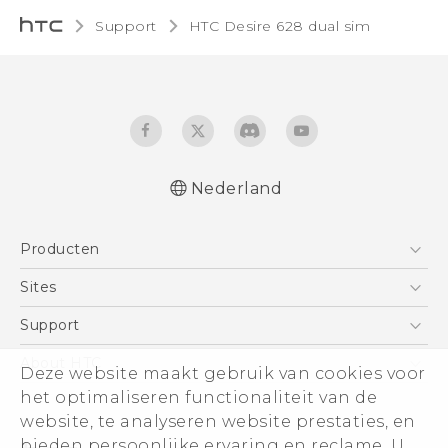
Support
HTC Desire 628 dual sim‎
Nederland
Nederlands - Quick start guide
Producten
Nederlands - Gebruikershandleiding
Nederlands - Gids voor veiligheid en
Telefoons
Sites
wettelijke voorschriften
5G
HTC Vive
Support
Deutsch - Schnellstart
Vive
Deutsch - Benutzerhandbuch
HTC Dev
Support
About HTC
Deze website maakt gebruik van cookies voor
Accessoires
Deutsch - Informationen zur Sicherheit und
Aan de slag
Support voor eCommerce
ESG
het optimaliseren functionaliteit van de
behördliche Bestimmungen
website, te analyseren website prestaties, en
English - Quick start guide
Informatie over het bedrijf
bieden persoonlijke ervaring en reclame. U