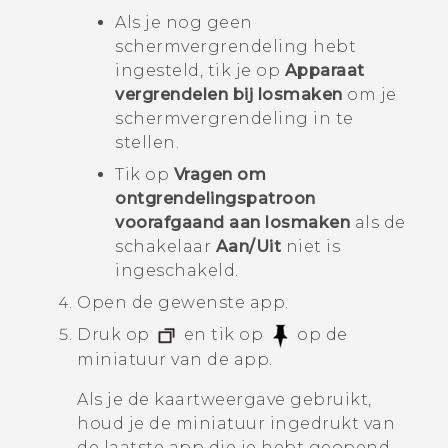
Als je nog geen
schermvergrendeling hebt
ingesteld, tik je op
Apparaat
vergrendelen bij losmaken
om je
schermvergrendeling in te
stellen.
Tik op
Vragen om
ontgrendelingspatroon
voorafgaand aan losmaken
als de
schakelaar
Aan/Uit
niet is
ingeschakeld.
Open de gewenste app.
Druk op
en tik op
op de
miniatuur van de app.
Als je de kaartweergave gebruikt,
houd je de miniatuur ingedrukt van
de laatste app die je hebt geopend,