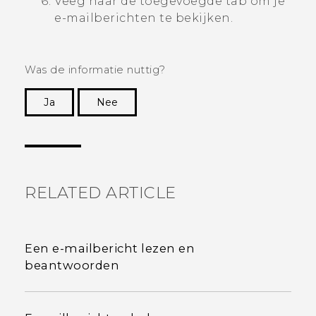
Veeg naar de toegevoegde tab om je
e-mailberichten te bekijken.
Was de informatie nuttig?
Ja
Nee
Dankuwel!
RELATED ARTICLE
Een e-mailbericht lezen en
beantwoorden