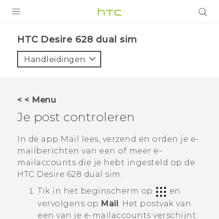
PRODUCTEN
HTC Desire 628 dual sim‎
VIVE
Handleidingen
G REIGNS
TELEFOONS
< < Menu
ACCESSOIRES
Je post controleren
AANBIEDINGEN
In de app
Mail
lees, verzend en orden je e-
mailberichten van een of meer e-
HTC Club
SUPPORT
mailaccounts die je hebt ingesteld op de
HTC-apparaten & -accessoires
HTC Desire 628 dual sim
.
VIVERSE
Tik in het
beginscherm
op
en
Aanmelden
vervolgens op
Mail
.
Het postvak van
een van je e-mailaccounts verschijnt.