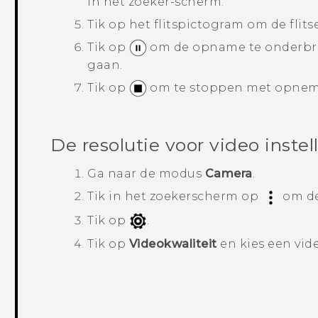
in het zoeker-scherm.
Tik op het flitspictogram om de flitse
Tik op
om de opname te onderbre
gaan.
Tik op
om te stoppen met opnem
De resolutie voor video instel
Ga naar de modus
Camera
.
Tik in het zoekerscherm op
om de
Tik op
.
Tik op
Videokwaliteit
en kies een vide