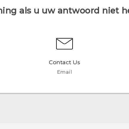
ing als u uw antwoord niet 
Contact Us
Email
Nederlands - Quick start guide
Nederlands - Gebruikershandleiding
Nederlands - Gids voor veiligheid en wettelijke
voorschriften