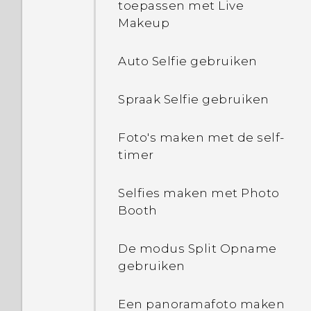
Beginscherm bewerken
toepassen met Live
Applicaties van het web
Makeup
downloaden
De HTC Sense Home
Het hoofdbeginscherm
widget instellen
wijzigen
Auto Selfie gebruiken
Een app verwijderen
Je thuis- en werklocaties
Persoonlijke instellingen
Spraak Selfie gebruiken
instellen
Beltonen, meldingen, en
Foto's maken met de self-
Handmatig van locatie
alarms
timer
wisselen
Apps groeperen op het
Selfies maken met Photo
Apps vastzetten en
widgetvenster en de
Booth
losmaken
startbalk
De modus Split Opname
Apps toevoegen aan de
Apps rangschikken
gebruiken
HTC Sense Home widget
Een panoramafoto maken