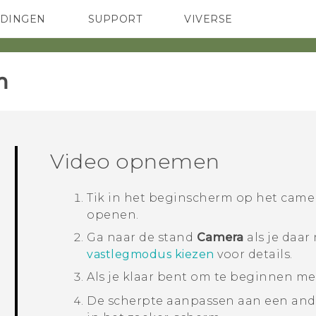
EDINGEN
SUPPORT
VIVERSE
 Club
TELEFOONS
HTC-apparaten & -accessoires
ACCESSOIRES
‎
Video opnemen
Tik in het
beginscherm
op het came
openen.
Ga naar de stand
Camera
als je daar
vastlegmodus kiezen
voor details.
Als je klaar bent om te beginnen me
De scherpte aanpassen aan een ande