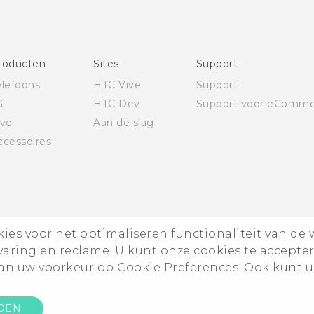
Deutsch - Schnellstart
Deutsch - Benutzerhandbuch
Deutsch - Informationen zur Sicherheit und
roducten
Sites
Support
behördliche Bestimmungen
elefoons
HTC Vive
Support
English - Quick start guide
G
HTC Dev
Support voor eComme
English - User manual
ive
Aan de slag
English - Safety and regulatory guide
ccessoires
es voor het optimaliseren functionaliteit van de 
rvaring en reclame. U kunt onze cookies te accepte
n uw voorkeur op Cookie Preferences. Ook kunt u
DEN