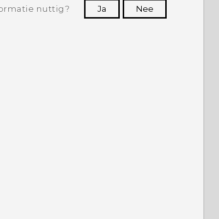
ormatie nuttig?
Ja
Nee
Dankuwel!