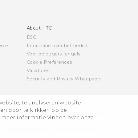
About HTC
ESG
rce
Informatie over het bedrijf
Voor beleggers (engels)
Cookie Preferences
Vacatures
Security and Privacy Whitepaper
website, te analyseren website
ren door te klikken op de
© 2011-2026 HTC Corporation
Legal terms
 meer informatie vinden over onze
Privacycontact:
Global-Privacy@htc.com