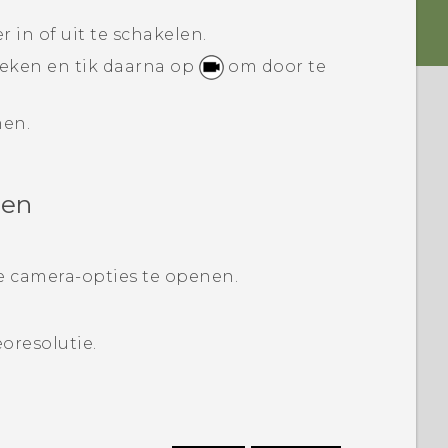
r in of uit te schakelen.
ken en tik daarna op
om door te
en.
len
 camera-opties te openen.
oresolutie.