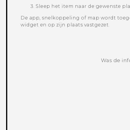
Sleep het item naar de gewenste pla
De app, snelkoppeling of map wordt toe
widget en op zijn plaats vastgezet.
Was de inf