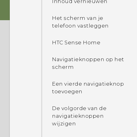
Inhoud vernieuwen
kaarten
HTC-app-updates
Het scherm van je
Geheugenkaart
telefoon vastleggen
Batterij
HTC Sense Home
Het toestel in- of
Navigatieknoppen op het
uitschakelen
scherm
Kiezen welke nano-SIM-
Een vierde navigatieknop
kaart te verbinden met
toevoegen
het 4G/3G-netwerk
De volgorde van de
Je nano-SIM-kaarten
navigatieknoppen
beheren met Dubbel
wijzigen
netwerkbeheer