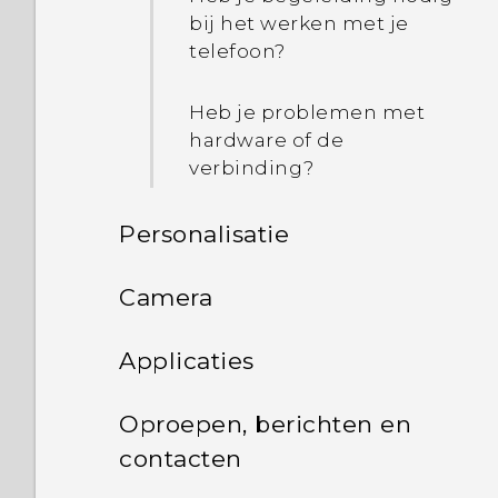
bij het werken met je
telefoon?
Heb je problemen met
hardware of de
verbinding?
Personalisatie
Telefoon instellen en
Camera
overzetten
Camera
Applicaties
Aanpassen
De HTC Desire 628 dual
sim de eerste keer
HTC BlinkFeed
Camerascherm
Oproepen, berichten en
Wat is de app Thema's?
instellen
contacten
Galerij
Tips voor het maken van
Feeds verwijderen uit HTC
Thema's downloaden