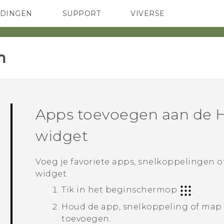
EDINGEN
SUPPORT
VIVERSE
 Club
TELEFOONS
HTC-apparaten & -accessoires
ACCESSOIRES
‎
Apps toevoegen aan de
widget
Voeg je favoriete apps, snelkoppelingen 
widget.
Tik in het
beginscherm
op
.
Houd de app, snelkoppeling of map i
toevoegen.