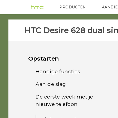
PRODUCTEN
AANBI
VIVE
G REIGNS
HTC
HTC Desire 628 dual sim
Opstarten
Handige functies
Aan de slag
Personalisatie
De eerste week met je
HTC Desire 628 dual sim
Beelden vastleggen
nieuwe telefoon
Dubbele nano-SIM-
Geluid