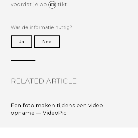
voordat je op
tikt.
Was de informatie nuttig?
Ja
Nee
Dankuwel!
RELATED ARTICLE
Een foto maken tijdens een video-
opname — VideoPic