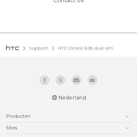
Contact Us
Support
HTC Desire 628 dual sim‎
Nederland
Nederlands - Quick start guide
Producten
Nederlands - Gebruikershandleiding
Nederlands - Gids voor veiligheid en
Telefoons
Sites
wettelijke voorschriften
5G