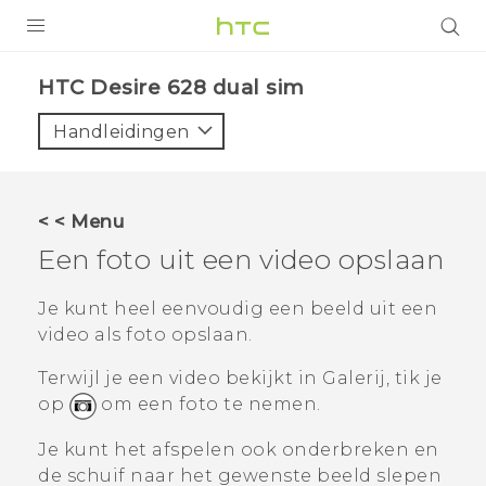
PRODUCTEN
HTC Desire 628 dual sim‎
VIVE
Handleidingen
G REIGNS
TELEFOONS
< < Menu
ACCESSOIRES
Een foto uit een video opslaan
AANBIEDINGEN
Je kunt heel eenvoudig een beeld uit een
video als foto opslaan.
HTC Club
SUPPORT
Terwijl je een video bekijkt in
Galerij
, tik je
HTC-apparaten & -accessoires
VIVERSE
op
om een foto te nemen.
Aanmelden
Je kunt het afspelen ook onderbreken en
de schuif naar het gewenste beeld slepen