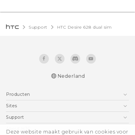
Support
HTC Desire 628 dual sim‎
Nederland
Nederlands - Quick start guide
Producten
Nederlands - Gebruikershandleiding
Nederlands - Gids voor veiligheid en
Telefoons
Sites
wettelijke voorschriften
5G
HTC Vive
Support
Deutsch - Schnellstart
Vive
Deutsch - Benutzerhandbuch
HTC Dev
Support
About HTC
Deze website maakt gebruik van cookies voor
Accessoires
Deutsch - Informationen zur Sicherheit und
Aan de slag