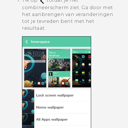
Tik op
totdat je het
combineerscherm ziet.
Ga door met
het aanbrengen van veranderingen
tot je tevreden bent met het
resultaat.