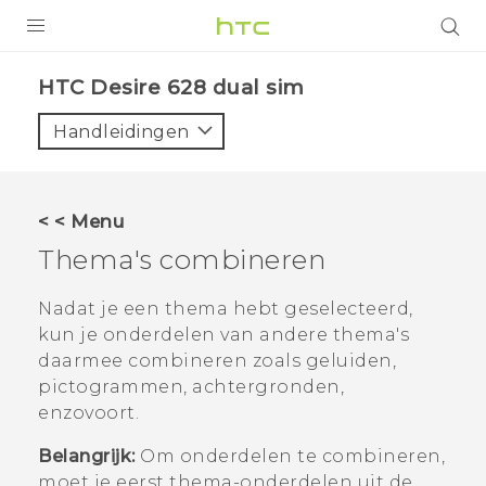
PRODUCTEN
HTC Desire 628 dual sim‎
VIVE
Handleidingen
G REIGNS
TELEFOONS
< < Menu
ACCESSOIRES
Thema's combineren
AANBIEDINGEN
Nadat je een thema hebt geselecteerd,
kun je onderdelen van andere thema's
HTC Club
SUPPORT
daarmee combineren zoals geluiden,
HTC-apparaten & -accessoires
pictogrammen, achtergronden,
VIVERSE
enzovoort.
Aanmelden
Belangrijk:
Om onderdelen te combineren,
moet je eerst thema-onderdelen uit de