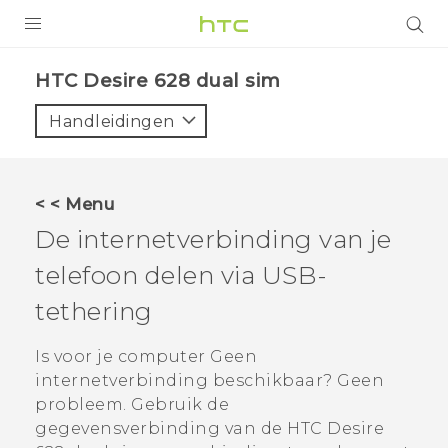
PRODUCTEN
HTC Desire 628 dual sim‎
VIVE
Handleidingen
G REIGNS
TELEFOONS
< < Menu
ACCESSOIRES
De internetverbinding van je
AANBIEDINGEN
telefoon delen via USB-
tethering
HTC Club
SUPPORT
HTC-apparaten & -accessoires
Is voor je computer Geen
VIVERSE
internetverbinding beschikbaar? Geen
Aanmelden
probleem. Gebruik de
gegevensverbinding van de
HTC Desire