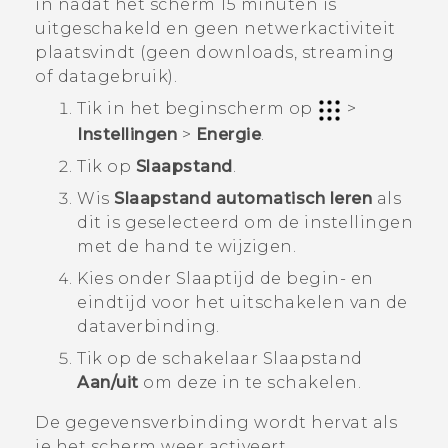
in nadat het scherm 15 minuten is
uitgeschakeld en geen netwerkactiviteit
plaatsvindt (geen downloads, streaming
of datagebruik).
Tik in het
beginscherm
op
>
Instellingen
>
Energie
.
Tik op
Slaapstand
.
Wis
Slaapstand automatisch leren
als
dit is geselecteerd om de instellingen
met de hand te wijzigen.
Kies onder
Slaaptijd
de begin- en
eindtijd voor het uitschakelen van de
dataverbinding.
Tik op de schakelaar
Slaapstand
Aan/uit
om deze in te schakelen.
De gegevensverbinding wordt hervat als
je het scherm weer activeert.