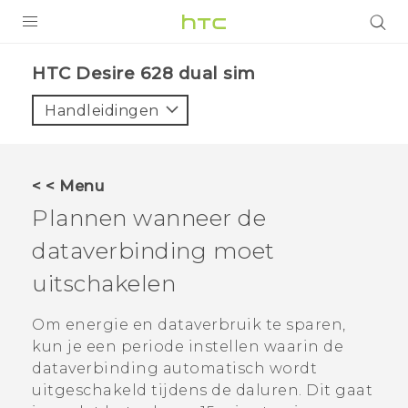
PRODUCTEN
HTC Desire 628 dual sim‎
VIVE
Handleidingen
G REIGNS
TELEFOONS
< < Menu
ACCESSOIRES
Plannen wanneer de
AANBIEDINGEN
dataverbinding moet
uitschakelen
HTC Club
SUPPORT
HTC-apparaten & -accessoires
Om energie en dataverbruik te sparen,
VIVERSE
kun je een periode instellen waarin de
Aanmelden
dataverbinding automatisch wordt
uitgeschakeld tijdens de daluren. Dit gaat