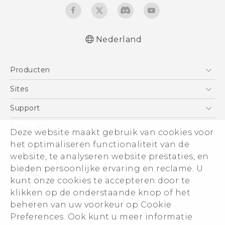
Nederland
Nederlands - Quick start guide
Producten
Nederlands - Gebruikershandleiding
Nederlands - Gids voor veiligheid en
Telefoons
Sites
wettelijke voorschriften
5G
HTC Vive
Support
Deutsch - Schnellstart
Vive
Deutsch - Benutzerhandbuch
HTC Dev
Support
About HTC
Deze website maakt gebruik van cookies voor
Accessoires
Deutsch - Informationen zur Sicherheit und
Aan de slag
Support voor eCommerce
ESG
het optimaliseren functionaliteit van de
behördliche Bestimmungen
website, te analyseren website prestaties, en
English - Quick start guide
Informatie over het bedrijf
bieden persoonlijke ervaring en reclame. U
English - User manual
Voor beleggers (engels)
kunt onze cookies te accepteren door te
English - Safety and regulatory guide
Cookie Preferences
klikken op de onderstaande knop of het
© 2011-2026 HTC Corporation
beheren van uw voorkeur op Cookie
Vacatures
Legal terms
Preferences. Ook kunt u meer informatie
Security and Privacy Whitepaper