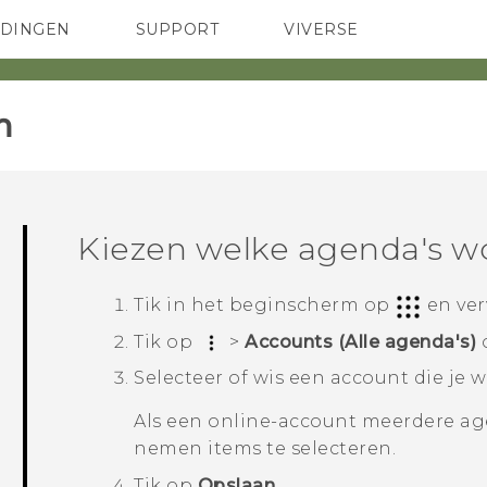
EDINGEN
SUPPORT
VIVERSE
 Club
TELEFOONS
HTC-apparaten & -accessoires
ACCESSOIRES
‎
Kiezen welke agenda's 
Tik in het
beginscherm
op
en ve
Tik op
>
Accounts (Alle agenda's)
Selecteer of wis een account die je 
Als een online-account meerdere age
nemen items te selecteren.
Tik op
Opslaan
.