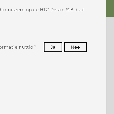
chroniseerd op de
HTC Desire 628 dual
ormatie nuttig?
Ja
Nee
Dankuwel!