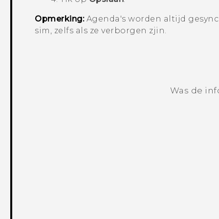
Opmerking:
Agenda's worden altijd gesyn
sim
, zelfs als ze verborgen zjin.
Was de inf