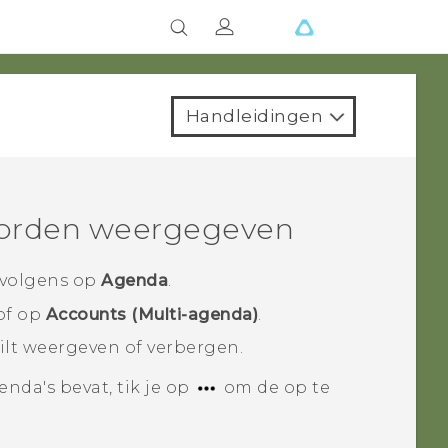
Handleidingen
worden weergegeven
rvolgens op
Agenda
.
of op
Accounts (Multi-agenda)
.
wilt weergeven of verbergen.
nda's bevat, tik je op
om de op te