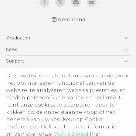
Nederland
Nederlands - Quick start guide
Producten
Nederlands - Gebruikershandleiding
Nederlands - Gids voor veiligheid en
Telefoons
Sites
wettelijke voorschriften
5G
HTC Vive
Support
Deutsch - Schnellstart
Vive
Deutsch - Benutzerhandbuch
HTC Dev
Support
About HTC
Deze website maakt gebruik van cookies voor
Accessoires
Deutsch - Informationen zur Sicherheit und
Aan de slag
Support voor eCommerce
het optimaliseren functionaliteit van de
ESG
behördliche Bestimmungen
website, te analyseren website prestaties, en
English - Quick start guide
Informatie over het bedrijf
bieden persoonlijke ervaring en reclame. U
English - User manual
Voor beleggers (engels)
kunt onze cookies te accepteren door te
English - Safety and regulatory guide
Cookie Preferences
klikken op de onderstaande knop of het
© 2011-2026 HTC Corporation
beheren van uw voorkeur op Cookie
Vacatures
Preferences. Ook kunt u meer informatie
Legal terms
Security and Privacy Whitepaper
vinden over onze
Cookie Beleid
hier.