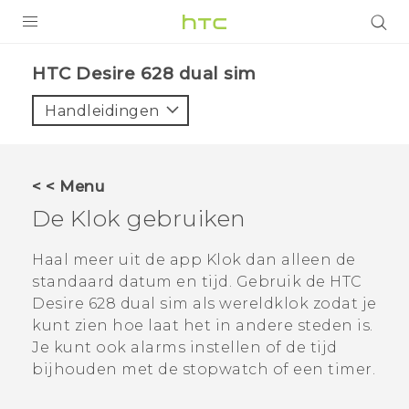
PRODUCTEN
HTC Desire 628 dual sim‎
VIVE
Handleidingen
G REIGNS
TELEFOONS
< < Menu
ACCESSOIRES
De
Klok
gebruiken
AANBIEDINGEN
Haal meer uit de app
Klok
dan alleen de
standaard datum en tijd. Gebruik de
HTC
HTC Club
SUPPORT
Desire 628 dual sim
als wereldklok zodat je
HTC-apparaten & -accessoires
kunt zien hoe laat het in andere steden is.
VIVERSE
Je kunt ook alarms instellen of de tijd
Aanmelden
bijhouden met de stopwatch of een timer.