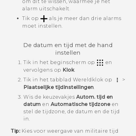
om dit te wissen, waarmee je het
alarm uitschakelt.
Tik op
als je meer dan drie alarms
moet instellen.
De datum en tijd met de hand
instellen
Tik in het
beginscherm
op
en
vervolgens op
Klok
.
Tik in het tabblad
Wereldklok
op
>
Plaatselijke tijdinstellingen
.
Wis de keuzevakjes
Autom. tijd en
datum
en
Automatische tijdzone
en
stel de tijdzone, de datum en de tijd
in.
Tip:
Kies voor weergave van militaire tijd