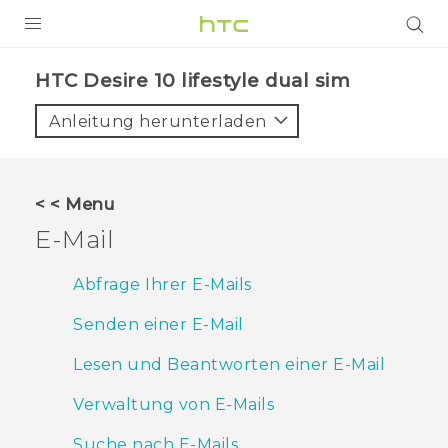
PRODUKTE
HTC Desire 10 lifestyle dual sim‎
VIVE
Anleitung herunterladen
G REIGNS
SMARTPHONES
< < Menu
ZUBEHÖR
E-Mail
VIVERSE
Abfrage Ihrer E-Mails
UNTERSTÜTZUNG
Senden einer E-Mail
HTC-Geräte und Zubehör
Anmelden
Lesen und Beantworten einer E-Mail
Verwaltung von E-Mails
Suche nach E-Mails