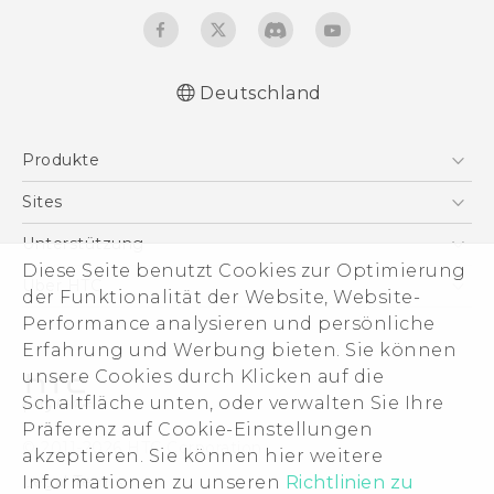
Deutschland
Deutsch - Schnellstart
Produkte
Deutsch - Benutzerhandbuch
Deutsch - Informationen zur Sicherheit und
Smartphones
Sites
behördliche Bestimmungen
5G
HTC Dev
Unterstützung
English - Quick start guide
VIVE
Diese Seite benutzt Cookies zur Optimierung
English - User manual
HTC Vive
Unterstützung
Über HTC
der Funktionalität der Website, Website-
Zubehör
English - Safety and regulatory guide
eCommerce Support
Performance analysieren und persönliche
ESG
Erfahrung und Werbung bieten. Sie können
Impressum
unsere Cookies durch Klicken auf die
Investor
Schaltfläche unten, oder verwalten Sie Ihre
Cookie Preferences
Präferenz auf Cookie-Einstellungen
© 2011-2026 HTC Corporation
akzeptieren. Sie können hier weitere
Offene Stellen
Informationen zu unseren
Richtlinien zu
Legal Terms