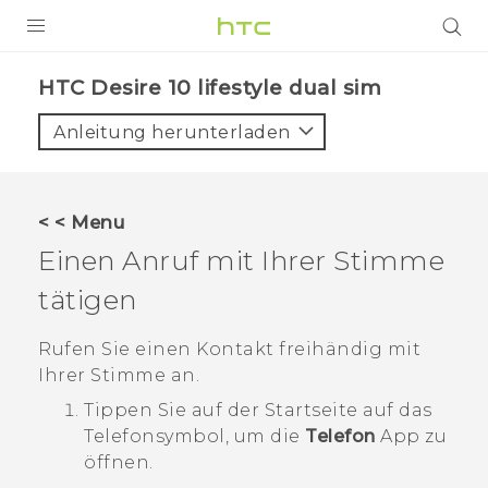
PRODUKTE
HTC Desire 10 lifestyle dual sim‎
VIVE
Anleitung herunterladen
G REIGNS
SMARTPHONES
< < Menu
ZUBEHÖR
Einen Anruf mit Ihrer Stimme
VIVERSE
tätigen
UNTERSTÜTZUNG
Rufen Sie einen Kontakt freihändig mit
Ihrer Stimme an.
HTC-Geräte und Zubehör
Anmelden
Tippen Sie auf der
Startseite
auf das
Telefonsymbol, um die
Telefon
App zu
öffnen.