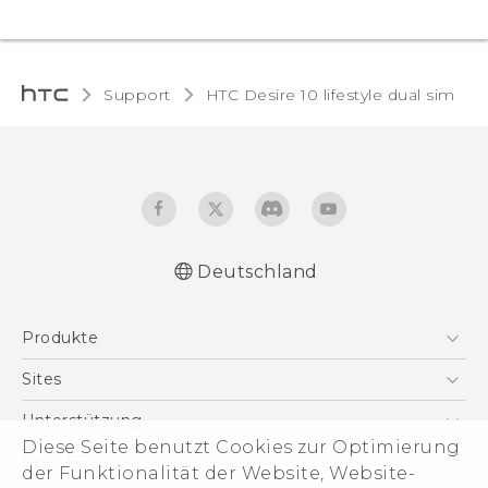
Support
HTC Desire 10 lifestyle dual sim‎
Deutschland
Deutsch - Schnellstart
Produkte
Deutsch - Benutzerhandbuch
Deutsch - Informationen zur Sicherheit und
Smartphones
Sites
behördliche Bestimmungen
5G
HTC Dev
Unterstützung
English - Quick start guide
VIVE
Diese Seite benutzt Cookies zur Optimierung
English - User manual
HTC Vive
Unterstützung
Über HTC
der Funktionalität der Website, Website-
Zubehör
English - Safety and regulatory guide