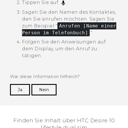
Tippen Sie auf
.
Sagen Sie den Namen des Kontaktes,
den Sie anrufen möchten.
Sagen Sie
zum Beispiel "‍
Anrufen [Name einer
Person im Telefonbuch]
."‍
Folgen Sie den Anweisungen auf
dem Display, um den Anruf zu
tätigen.
War diese Information hilfreich?
Ja
Nein
Vielen Dank! Ihr Feedback hilft anderen, die
hilfreichsten Informationen zu finden.
Finden Sie Inhalt über‎ HTC Desire 10
lifestyle dual sim