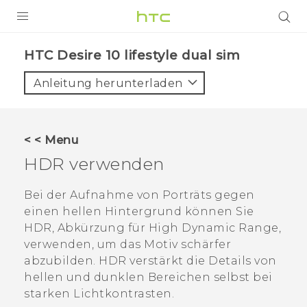
PRODUKTE
HTC Desire 10 lifestyle dual sim‎
VIVE
Anleitung herunterladen
G REIGNS
SMARTPHONES
< < Menu
ZUBEHÖR
HDR verwenden
VIVERSE
Bei der Aufnahme von Porträts gegen
einen hellen Hintergrund können Sie
UNTERSTÜTZUNG
HDR, Abkürzung für High Dynamic Range,
HTC-Geräte und Zubehör
verwenden, um das Motiv schärfer
Anmelden
abzubilden. HDR verstärkt die Details von
hellen und dunklen Bereichen selbst bei
starken Lichtkontrasten.