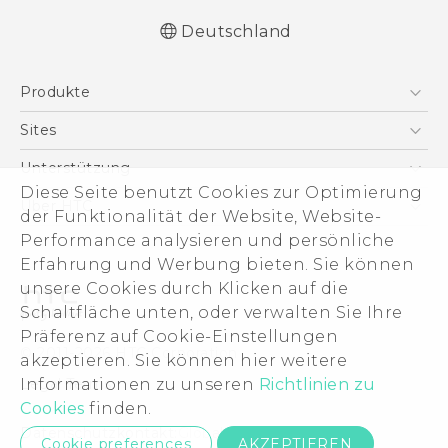
Deutschland
Deutsch - Schnellstart
Produkte
Deutsch - Benutzerhandbuch
Deutsch - Informationen zur Sicherheit und
Smartphones
Sites
behördliche Bestimmungen
5G
HTC Dev
Unterstützung
English - Quick start guide
VIVE
Diese Seite benutzt Cookies zur Optimierung
English - User manual
HTC Vive
Unterstützung
Über HTC
der Funktionalität der Website, Website-
Zubehör
English - Safety and regulatory guide
eCommerce Support
Performance analysieren und persönliche
ESG
Erfahrung und Werbung bieten. Sie können
Impressum
unsere Cookies durch Klicken auf die
Investor
Schaltfläche unten, oder verwalten Sie Ihre
Cookie Preferences
Präferenz auf Cookie-Einstellungen
© 2011-2026 HTC Corporation
akzeptieren. Sie können hier weitere
Offene Stellen
Informationen zu unseren
Richtlinien zu
Legal Terms
Security and Privacy Whitepaper
Cookies
finden.
Datenschutzkontakt:
Global-Privacy@htc.com
Cookie preferences
AKZEPTIEREN