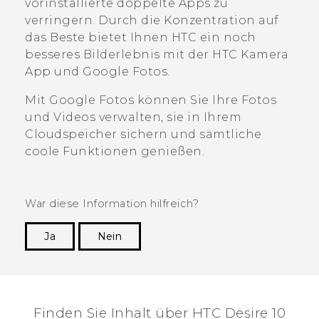
vorinstallierte doppelte Apps zu
verringern. Durch die Konzentration auf
das Beste bietet Ihnen HTC ein noch
besseres Bilderlebnis mit der HTC
Kamera
App und
Google Fotos
.
Mit
Google Fotos
können Sie Ihre Fotos
und Videos verwalten, sie in Ihrem
Cloudspeicher sichern und sämtliche
coole Funktionen genießen.
War diese Information hilfreich?
Ja
Nein
Vielen Dank! Ihr Feedback hilft anderen, die
hilfreichsten Informationen zu finden.
Finden Sie Inhalt über‎ HTC Desire 10