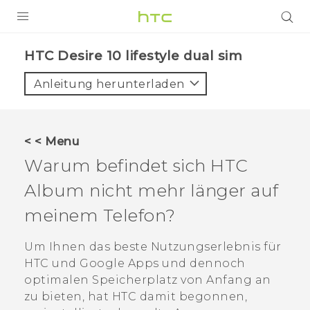
PRODUKTE
HTC Desire 10 lifestyle dual sim‎
VIVE
Anleitung herunterladen
G REIGNS
SMARTPHONES
< < Menu
ZUBEHÖR
Warum befindet sich HTC
VIVERSE
Album
nicht mehr länger auf
meinem Telefon?
UNTERSTÜTZUNG
HTC-Geräte und Zubehör
Um Ihnen das beste Nutzungserlebnis für
Anmelden
HTC und
Google
Apps und dennoch
optimalen Speicherplatz von Anfang an
zu bieten, hat HTC damit begonnen,