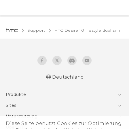
Support
HTC Desire 10 lifestyle dual sim‎
Deutschland
Deutsch - Schnellstart
Produkte
Deutsch - Benutzerhandbuch
Deutsch - Informationen zur Sicherheit und
Smartphones
Sites
behördliche Bestimmungen
5G
HTC Dev
Unterstützung
English - Quick start guide
VIVE
Diese Seite benutzt Cookies zur Optimierung
English - User manual
HTC Vive
Unterstützung
Über HTC