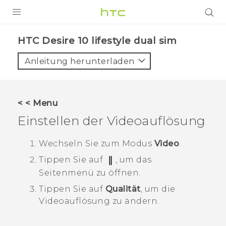
PRODUKTE
HTC Desire 10 lifestyle dual sim‎
VIVE
Anleitung herunterladen
G REIGNS
SMARTPHONES
< < Menu
ZUBEHÖR
Einstellen der Videoauflösung
VIVERSE
Wechseln Sie zum Modus
Video
.
UNTERSTÜTZUNG
Tippen Sie auf
, um das
Seitenmenü zu öffnen.
HTC-Geräte und Zubehör
Anmelden
Tippen Sie auf
Qualität
, um die
Videoauflösung zu ändern.