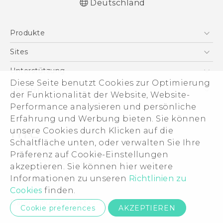
Deutschland
Deutsch - Schnellstart
Produkte
Deutsch - Benutzerhandbuch
Deutsch - Informationen zur Sicherheit und
Smartphones
Sites
behördliche Bestimmungen
5G
HTC Dev
Unterstützung
English - Quick start guide
VIVE
Diese Seite benutzt Cookies zur Optimierung
English - User manual
HTC Vive
Unterstützung
Über HTC
der Funktionalität der Website, Website-
Zubehör
English - Safety and regulatory guide
eCommerce Support
ESG
Performance analysieren und persönliche
Erfahrung und Werbung bieten. Sie können
Impressum
unsere Cookies durch Klicken auf die
Investor
Schaltfläche unten, oder verwalten Sie Ihre
Cookie Preferences
Präferenz auf Cookie-Einstellungen
© 2011-2026 HTC Corporation
akzeptieren. Sie können hier weitere
Offene Stellen
Legal Terms
Informationen zu unseren
Richtlinien zu
Security and Privacy Whitepaper
Cookies
finden.
Datenschutzkontakt:
Global-Privacy@htc.com
Cookie preferences
AKZEPTIEREN