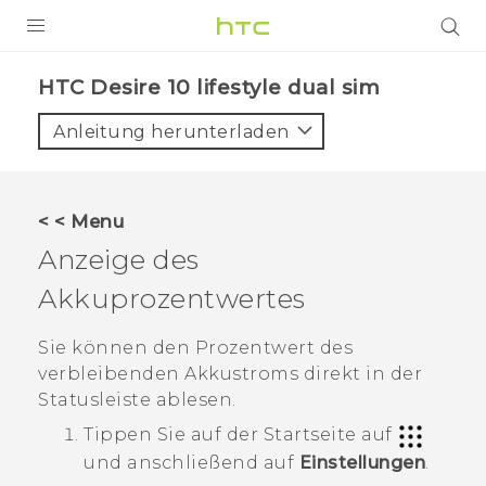
PRODUKTE
HTC Desire 10 lifestyle dual sim‎
VIVE
Anleitung herunterladen
G REIGNS
SMARTPHONES
< < Menu
ZUBEHÖR
Anzeige des
VIVERSE
Akkuprozentwertes
UNTERSTÜTZUNG
Sie können den Prozentwert des
verbleibenden Akkustroms direkt in der
HTC-Geräte und Zubehör
Anmelden
Statusleiste ablesen.
Tippen Sie auf der
Startseite
auf
und anschließend auf
Einstellungen
.