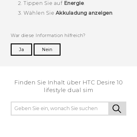
Tippen Sie auf
Energie
.
Wählen Sie
Akkuladung anzeigen
.
War diese Information hilfreich?
Ja
Nein
Vielen Dank! Ihr Feedback hilft anderen, die
hilfreichsten Informationen zu finden.
Finden Sie Inhalt über‎ HTC Desire 10
lifestyle dual sim