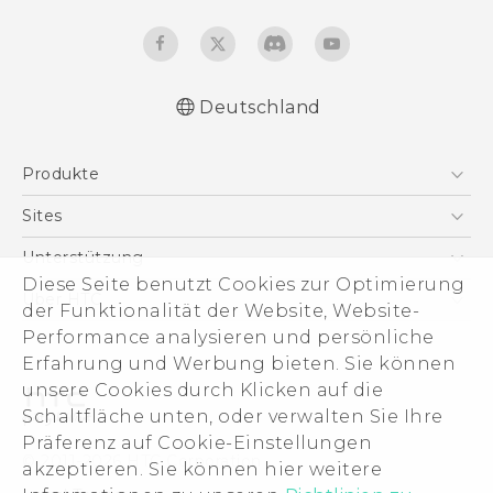
Deutschland
Deutsch - Schnellstart
Produkte
Deutsch - Benutzerhandbuch
Deutsch - Informationen zur Sicherheit und
Smartphones
Sites
behördliche Bestimmungen
5G
HTC Dev
Unterstützung
English - Quick start guide
VIVE
Diese Seite benutzt Cookies zur Optimierung
English - User manual
HTC Vive
Unterstützung
Über HTC
der Funktionalität der Website, Website-
Zubehör
English - Safety and regulatory guide
eCommerce Support
ESG
Performance analysieren und persönliche
Erfahrung und Werbung bieten. Sie können
Impressum
unsere Cookies durch Klicken auf die
Investor
Schaltfläche unten, oder verwalten Sie Ihre
Cookie Preferences
Präferenz auf Cookie-Einstellungen
© 2011-2026 HTC Corporation
akzeptieren. Sie können hier weitere
Offene Stellen