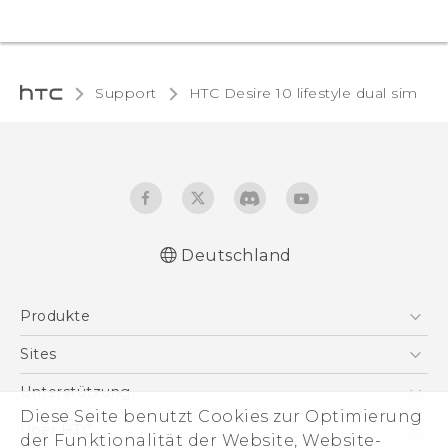
Support
HTC Desire 10 lifestyle dual sim‎
Deutschland
Deutsch - Schnellstart
Produkte
Deutsch - Benutzerhandbuch
Deutsch - Informationen zur Sicherheit und
Smartphones
Sites
behördliche Bestimmungen
5G
HTC Dev
Unterstützung
English - Quick start guide
VIVE
Diese Seite benutzt Cookies zur Optimierung
English - User manual
HTC Vive
Unterstützung
Über HTC
der Funktionalität der Website, Website-
Zubehör
English - Safety and regulatory guide