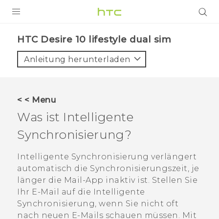
PRODUKTE
HTC Desire 10 lifestyle dual sim‎
VIVE
Anleitung herunterladen
G REIGNS
SMARTPHONES
< < Menu
ZUBEHÖR
Was ist
Intelligente
VIVERSE
Synchronisierung
?
UNTERSTÜTZUNG
Intelligente Synchronisierung
verlängert
automatisch die Synchronisierungszeit, je
HTC-Geräte und Zubehör
Anmelden
länger die
Mail
-App inaktiv ist. Stellen Sie
Ihr E-Mail auf die
Intelligente
Synchronisierung
, wenn Sie nicht oft
nach neuen E-Mails schauen müssen. Mit