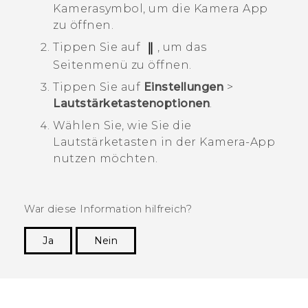
Kamerasymbol, um die
Kamera
App
zu öffnen.
Tippen Sie auf
, um das
Seitenmenü zu öffnen.
Tippen Sie auf
Einstellungen
>
Lautstärketastenoptionen
.
Wählen Sie, wie Sie die
Lautstärketasten in der
Kamera
-App
nutzen möchten.
War diese Information hilfreich?
Ja
Nein
Vielen Dank! Ihr Feedback hilft anderen, die
hilfreichsten Informationen zu finden.