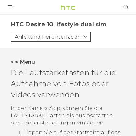
PRODUKTE
HTC Desire 10 lifestyle dual sim‎
VIVE
Anleitung herunterladen
G REIGNS
SMARTPHONES
< < Menu
ZUBEHÖR
Die Lautstärketasten für die
VIVERSE
Aufnahme von Fotos oder
Videos verwenden
UNTERSTÜTZUNG
HTC-Geräte und Zubehör
In der
Kamera
App können Sie die
Anmelden
LAUTSTÄRKE
-Tasten als Auslösetasten
oder Zoomsteuerungen einstellen.
Tippen Sie auf der
Startseite
auf das