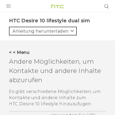
PRODUKTE
HTC Desire 10 lifestyle dual sim‎
VIVE
Anleitung herunterladen
G REIGNS
SMARTPHONES
< < Menu
ZUBEHÖR
Andere Möglichkeiten, um
VIVERSE
Kontakte und andere Inhalte
abzurufen
UNTERSTÜTZUNG
HTC-Geräte und Zubehör
Es gibt verschiedene Möglichkeiten, um
Anmelden
Kontakte und andere Inhalte zum
HTC Desire 10 lifestyle
hinzuzufügen.