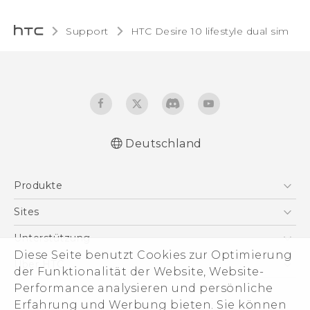
Support
HTC Desire 10 lifestyle dual sim‎
Deutschland
Deutsch - Schnellstart
Produkte
Deutsch - Benutzerhandbuch
Deutsch - Informationen zur Sicherheit und
Smartphones
Sites
behördliche Bestimmungen
5G
HTC Dev
Unterstützung
English - Quick start guide
VIVE
Diese Seite benutzt Cookies zur Optimierung
English - User manual
HTC Vive
Unterstützung
Über HTC
der Funktionalität der Website, Website-
Zubehör
English - Safety and regulatory guide
eCommerce Support
ESG
Performance analysieren und persönliche
Erfahrung und Werbung bieten. Sie können
Impressum