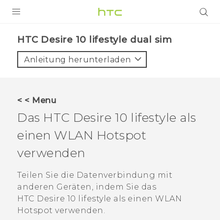
PRODUKTE
HTC Desire 10 lifestyle dual sim‎
VIVE
Anleitung herunterladen
G REIGNS
SMARTPHONES
< < Menu
ZUBEHÖR
Das
HTC Desire 10 lifestyle
als
VIVERSE
einen
WLAN
Hotspot
verwenden
UNTERSTÜTZUNG
HTC-Geräte und Zubehör
Teilen Sie die Datenverbindung mit
Anmelden
anderen Geräten, indem Sie das
HTC Desire 10 lifestyle
als einen
WLAN
Hotspot verwenden.