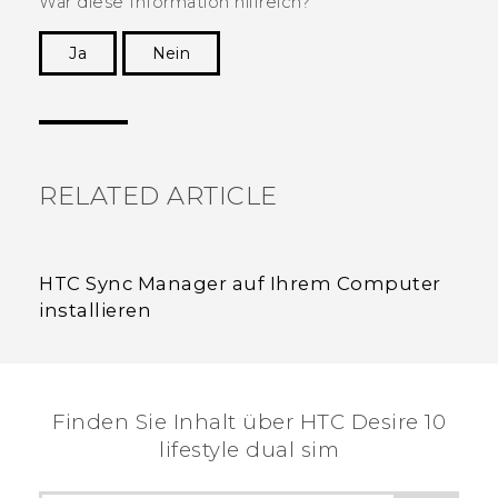
War diese Information hilfreich?
Ja
Nein
Vielen Dank! Ihr Feedback hilft anderen, die
hilfreichsten Informationen zu finden.
RELATED ARTICLE
HTC Sync Manager auf Ihrem Computer
installieren
Finden Sie Inhalt über‎ HTC Desire 10
lifestyle dual sim