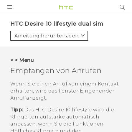
PRODUKTE
HTC Desire 10 lifestyle dual sim‎
VIVE
Anleitung herunterladen
G REIGNS
SMARTPHONES
< < Menu
ZUBEHÖR
Empfangen von Anrufen
VIVERSE
Wenn Sie einen Anruf von einem Kontakt
erhalten, wird das Fenster
Eingehender
UNTERSTÜTZUNG
Anruf
anzeigt.
HTC-Geräte und Zubehör
Anmelden
Tipp:
Das
HTC Desire 10 lifestyle
wird die
Klingeltonlautstärke automatisch
anpassen, wenn Sie die Funktionen
Höfliches Klingeln und den