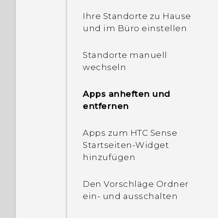
Ihre Standorte zu Hause
Warum spricht mein
und im Büro einstellen
Telefon mit mir? Wie wird
dies deaktiviert?
Standorte manuell
wechseln
Wie kann ich TalkBack
deaktivieren während das
Apps anheften und
Telefon verwendet wird?
entfernen
Wo befindet sich die
Apps zum HTC Sense
IMEI/MEID-Nummer und
Startseiten-Widget
die Seriennummer auf
hinzufügen
dem Telefon?
Den Vorschläge Ordner
Wie aktiviere ich
ein- und ausschalten
Entwickleroptionen?