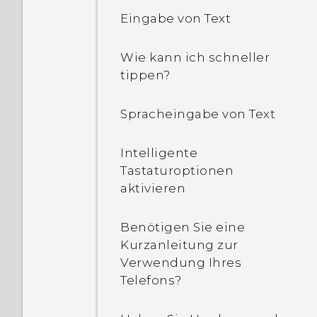
Eingabe von Text
Ich habe einige Dateien
über Bluetooth an
meinen Computer
Wie kann ich schneller
gesendet. Wo sind sie?
tippen?
Wie kann ich erfahren, ob
Spracheingabe von Text
das Telefon im Netzwerk
eines anderen Landes
Intelligente
verwendet werden kann?
Tastaturoptionen
aktivieren
Wie teile ich die
Internetverbindung
Benötigen Sie eine
meines Telefons mit
Kurzanleitung zur
anderen Geräten?
Verwendung Ihres
Telefons?
Kann das Telefon
automatisch zum