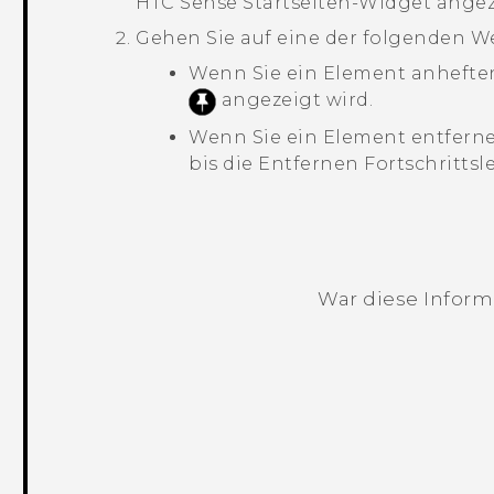
HTC Sense
Startseiten-Widget angez
Gehen Sie auf eine der folgenden We
Wenn Sie ein Element anheften
angezeigt wird.
Wenn Sie ein Element entferne
bis die Entfernen Fortschrittslei
War diese Informa
Vielen Dank! Ihr Feedback hilft andere