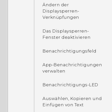
Wo finde ich die auf
Ändern der
meinem Telefon
Displaysperren-
installierte HTC Sense
Verknüpfungen
Version?
Das Displaysperren-
Warum werde ich
Fenster deaktivieren
aufgefordert, ein
Kennwort zur
Benachrichtigungsfeld
Entschlüsselung meines
Telefons einzugeben,
App-Benachrichtigungen
wenn ich es neu starte
verwalten
oder einschalte?
Benachrichtigungs-LED
Was kann ich tun, wenn
ich mein Google Konto
Auswählen, Kopieren und
Kennwort vergessen
Einfügen von Text
habe?