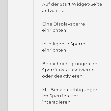
Auf der Start Widget-Seite
wie viel Speicher mein
aufwachen
Telefon verfügt und wie
viel Speicher verwendet
wird?
Eine Displaysperre
einrichten
Mein Telefon ist brandneu,
aber der verfügbare
Intelligente Sperre
Speicher ist geringer als
einrichten
die Gesamtkapazität.
Warum ist das so?
Benachrichtigungen im
Sperrfenster aktivieren
Was ist der Unterschied
oder deaktivieren
zwischen der Nutzung der
microSD Karte als
Mit Benachrichtigungen
Wechselspeicher und
im Sperrfenster
interner Speicher?
interagieren