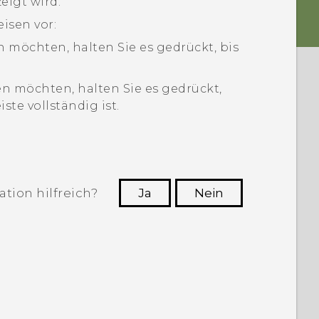
eigt wird.
isen vor:
 möchten, halten Sie es gedrückt, bis
n möchten, halten Sie es gedrückt,
ste vollständig ist.
tion hilfreich?
Ja
Nein
n, die hilfreichsten Informationen zu
finden.