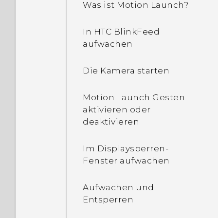
Was ist Motion Launch?
Wie zeige ich die Liste der
laufenden Apps an?
In HTC BlinkFeed
aufwachen
Warum sind
Energiesparmodus und
Die Kamera starten
Extremer
Energiesparmodus beide
Motion Launch Gesten
ausgegraut?
aktivieren oder
deaktivieren
Wie aktiviere oder
deaktiviere ich eine
Im Displaysperren-
Geräte Administrator App?
Fenster aufwachen
Warum wird mein Telefon
Aufwachen und
warm?
Entsperren
Wie überprüfe ich, über