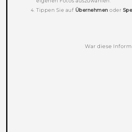
eigenen Fotos auszuwählen.
Tippen Sie auf
Übernehmen
oder
Spe
War diese Informa
Vielen Dank! Ihr Feedback hilft andere