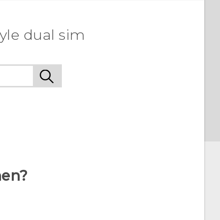
tyle dual sim
hen?