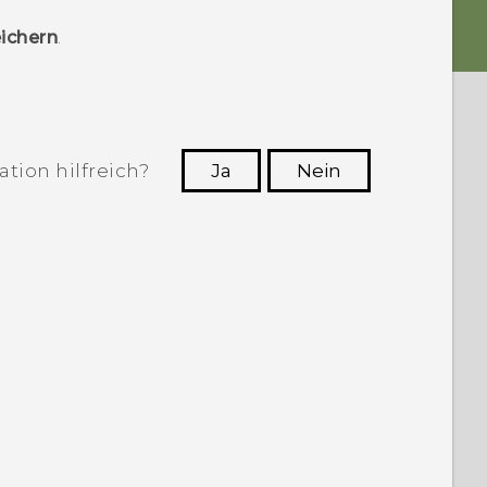
ichern
.
tion hilfreich?
Ja
Nein
n, die hilfreichsten Informationen zu
finden.