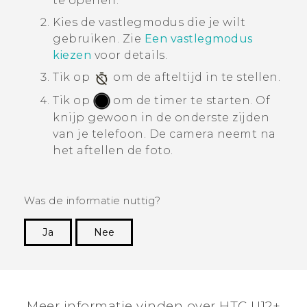
te openen.
Kies de vastlegmodus die je wilt
gebruiken.
Zie
Een vastlegmodus
kiezen
voor details.
Tik op
om de afteltijd in te stellen.
Tik op
om de timer te starten.
Of
knijp gewoon in de onderste zijden
van je telefoon. De camera neemt na
het aftellen de foto.
Was de informatie nuttig?
Ja
Nee
Dankuwel!
Meer informatie vinden over HTC U12+