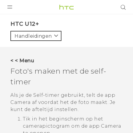
PRODUCTEN
HTC U12+‎
VIVE
Handleidingen
G REIGNS
TELEFOONS
< < Menu
ACCESSOIRES
Foto's maken met de self-
AANBIEDINGEN
timer
HTC Club
SUPPORT
Als je de Self-timer gebruikt, telt de app
Camera
af voordat het de foto maakt. Je
HTC-apparaten & -accessoires
VIVERSE
kunt de afteltijd instellen.
Tik in het
beginscherm
op het
Aanmelden
camerapictogram om de app
Camera