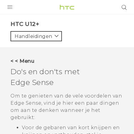
PRODUCTEN
HTC U12+‎
VIVE
Handleidingen
G REIGNS
TELEFOONS
< < Menu
ACCESSOIRES
Do's en don'ts met
AANBIEDINGEN
Edge Sense
HTC Club
SUPPORT
Om te genieten van de vele voordelen van
Edge Sense
, vind je hier een paar dingen
HTC-apparaten & -accessoires
VIVERSE
om aan te denken wanneer je het
gebruikt:
Aanmelden
Voor de gebaren van kort knijpen en