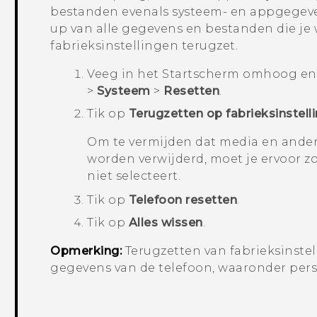
bestanden evenals systeem- en appgegeve
up van alle gegevens en bestanden die je 
fabrieksinstellingen terugzet.
Veeg in het
Startscherm
omhoog en z
>
Systeem
>
Resetten
.
Tik op
Terugzetten op fabrieksinstell
Om te vermijden dat media en ande
worden verwijderd, moet je ervoor z
niet selecteert.
Tik op
Telefoon resetten
.
Tik op
Alles wissen
.
Opmerking:
Terugzetten van fabrieksinstel
gegevens van de telefoon, waaronder pers