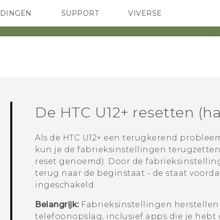
EDINGEN
SUPPORT
VIVERSE
 Club
TELEFOONS
HTC-apparaten & -accessoires
ACCESSOIRES
De
HTC U12+‍
resetten (ha
Als de
HTC U12+‍
een terugkerend probleem 
kun je de fabrieksinstellingen terugzetten
reset genoemd). Door de fabrieksinstelling
terug naar de beginstaat - de staat voorda
ingeschakeld.
Belangrijk:
Fabrieksinstellingen herstellen 
telefoonopslag, inclusief apps die je hebt