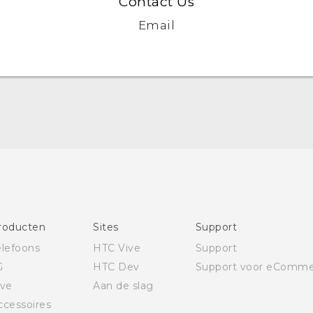
Contact Us
Email
Nederlands - Gebruikershandleiding
Nederlands - Gids voor veiligheid en wettelijke
voorschriften
Deutsch - Benutzerhandbuch
Deutsch - Informationen zur Sicherheit und
behördliche Bestimmungen
roducten
Sites
Support
English - User manual
elefoons
HTC Vive
Support
Safety and regulatory guide
G
HTC Dev
Support voor eComme
ive
Aan de slag
ccessoires