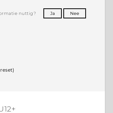
ormatie nuttig?
Ja
Nee
Dankuwel!
reset)
U12+