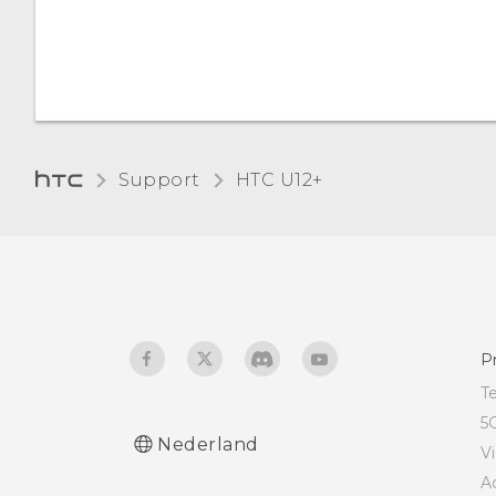
uitschakelen
Handschoenmodus
Edge Launcher openen
Reismodus
Apps, snelle instellingen
en contacten toevoegen
Support
HTC U12+‎
De positie van Edge
Launcher aanpassen
P
T
5
Nederland
V
A