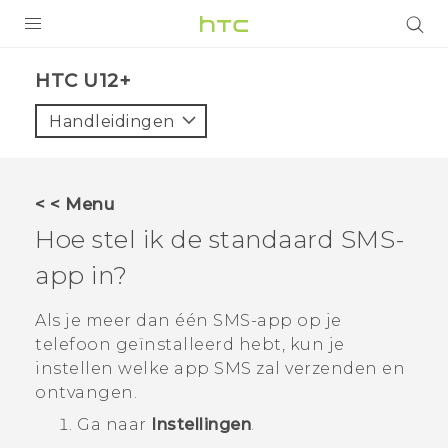
PRODUCTEN
HTC U12+‎
VIVE
Handleidingen
G REIGNS
TELEFOONS
< < Menu
ACCESSOIRES
Hoe stel ik de standaard SMS-
AANBIEDINGEN
app in?
HTC Club
SUPPORT
Als je meer dan één SMS-app op je
telefoon geïnstalleerd hebt, kun je
HTC-apparaten & -accessoires
VIVERSE
instellen welke app SMS zal verzenden en
ontvangen.
Aanmelden
Ga naar
Instellingen
.