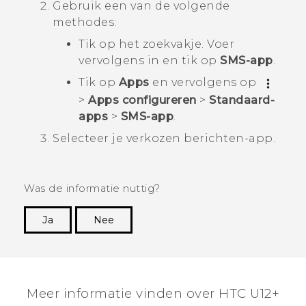
Gebruik een van de volgende
methodes:
Tik op het zoekvakje. Voer
vervolgens in en tik op
SMS-app
.
Tik op
Apps
en vervolgens op
>
Apps configureren
>
Standaard-
apps
>
SMS-app
.
Selecteer je verkozen berichten-app.
Was de informatie nuttig?
Ja
Nee
Dankuwel!
Meer informatie vinden over HTC U12+