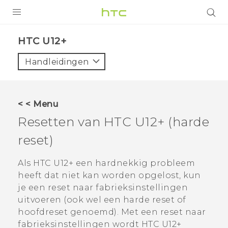
PRODUCTEN
HTC U12+‎
VIVE
Handleidingen
G REIGNS
TELEFOONS
< < Menu
ACCESSOIRES
Resetten van
HTC U12+‍
(harde
AANBIEDINGEN
reset)
HTC Club
SUPPORT
Als
HTC U12+‍
een hardnekkig probleem
heeft dat niet kan worden opgelost, kun
HTC-apparaten & -accessoires
VIVERSE
je een reset naar fabrieksinstellingen
uitvoeren (ook wel een harde reset of
Aanmelden
hoofdreset genoemd). Met een reset naar
fabrieksinstellingen wordt
HTC U12+‍