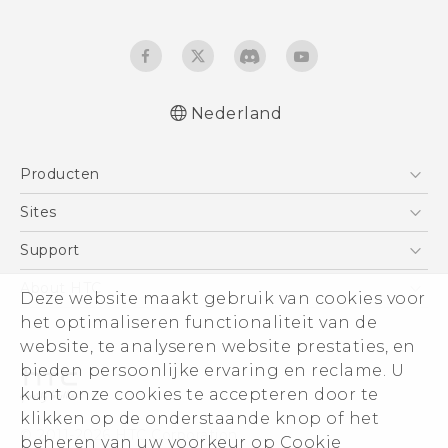
Nederland
Nederlands - Gebruikershandleiding
Producten
Nederlands - Gids voor veiligheid en
wettelijke voorschriften
Telefoons
Sites
Deutsch - Benutzerhandbuch
5G
HTC Vive
Support
Deutsch - Informationen zur Sicherheit und
Vive
behördliche Bestimmungen
HTC Dev
Support
About HTC
Deze website maakt gebruik van cookies voor
Accessoires
English - User manual
Aan de slag
Support voor eCommerce
het optimaliseren functionaliteit van de
ESG
Safety and regulatory guide
website, te analyseren website prestaties, en
Informatie over het bedrijf
bieden persoonlijke ervaring en reclame. U
Voor beleggers (engels)
kunt onze cookies te accepteren door te
Cookie Preferences
klikken op de onderstaande knop of het
© 2011-2026 HTC Corporation
beheren van uw voorkeur op Cookie
Vacatures