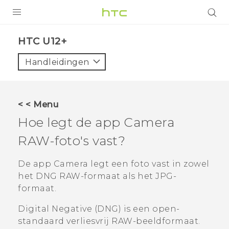
PRODUCTEN
HTC U12+‎
VIVE
Handleidingen
G REIGNS
TELEFOONS
< < Menu
ACCESSOIRES
Hoe legt de app
Camera
AANBIEDINGEN
RAW-foto's vast?
HTC Club
SUPPORT
De app
Camera
legt een foto vast in zowel
het DNG RAW-formaat als het JPG-
HTC-apparaten & -accessoires
VIVERSE
formaat.
Aanmelden
Digital Negative (DNG) is een open-
standaard verliesvrij RAW-beeldformaat.