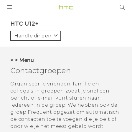
PRODUCTEN
HTC U12+‎
VIVE
Handleidingen
G REIGNS
TELEFOONS
< < Menu
ACCESSOIRES
Contactgroepen
AANBIEDINGEN
Organiseer je vrienden, familie en
collega's in groepen zodat je snel een
HTC Club
SUPPORT
bericht of e-mail kunt sturen naar
HTC-apparaten & -accessoires
iedereen in de groep. We hebben ook de
VIVERSE
groep
Frequent
opgezet om automatisch
Aanmelden
de contacten toe te voegen die je belt of
door wie je het meest gebeld wordt.