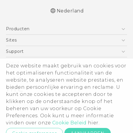
Nederland
Nederlands - Gebruikershandleiding
Producten
Nederlands - Gids voor veiligheid en
wettelijke voorschriften
Telefoons
Sites
Deutsch - Benutzerhandbuch
5G
HTC Vive
Support
Deutsch - Informationen zur Sicherheit und
Vive
behördliche Bestimmungen
HTC Dev
Support
About HTC
Deze website maakt gebruik van cookies voor
Accessoires
English - User manual
Aan de slag
Support voor eCommerce
het optimaliseren functionaliteit van de
ESG
Safety and regulatory guide
website, te analyseren website prestaties, en
Informatie over het bedrijf
bieden persoonlijke ervaring en reclame. U
Voor beleggers (engels)
kunt onze cookies te accepteren door te
Cookie Preferences
klikken op de onderstaande knop of het
© 2011-2026 HTC Corporation
beheren van uw voorkeur op Cookie
Vacatures
Preferences. Ook kunt u meer informatie
Legal terms
Security and Privacy Whitepaper
vinden over onze
Cookie Beleid
hier.
Privacycontact:
Global-Privacy@htc.com