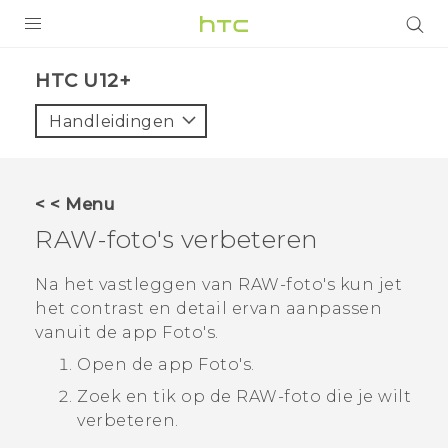
PRODUCTEN
HTC U12+‎
VIVE
Handleidingen
G REIGNS
TELEFOONS
< < Menu
ACCESSOIRES
RAW-foto's verbeteren
AANBIEDINGEN
Na het vastleggen van RAW-foto's kun jet
het contrast en detail ervan aanpassen
HTC Club
SUPPORT
vanuit de app
Foto's
.
HTC-apparaten & -accessoires
VIVERSE
Open de app
Foto's
.
Zoek en tik op de RAW-foto die je wilt
Aanmelden
verbeteren.