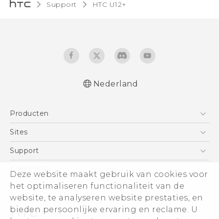
Support
HTC U12+‎
Nederland
Nederlands - Gebruikershandleiding
Producten
Nederlands - Gids voor veiligheid en
wettelijke voorschriften
Telefoons
Sites
Deutsch - Benutzerhandbuch
5G
HTC Vive
Support
Deutsch - Informationen zur Sicherheit und
Vive
behördliche Bestimmungen
HTC Dev
Support
About HTC
Deze website maakt gebruik van cookies voor
Accessoires
English - User manual
Aan de slag
Support voor eCommerce
ESG
het optimaliseren functionaliteit van de
Safety and regulatory guide
website, te analyseren website prestaties, en
Informatie over het bedrijf
bieden persoonlijke ervaring en reclame. U
Voor beleggers (engels)