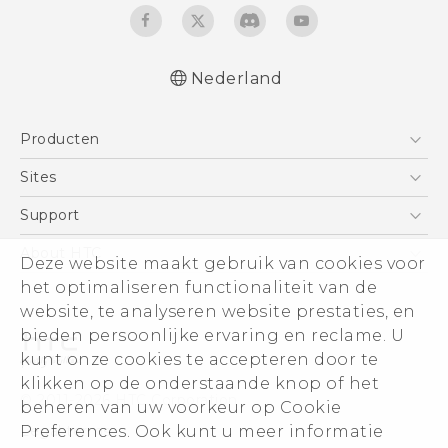
Nederland
Nederlands - Gebruikershandleiding
Producten
Nederlands - Gids voor veiligheid en
wettelijke voorschriften
Telefoons
Sites
Deutsch - Benutzerhandbuch
5G
HTC Vive
Support
Deutsch - Informationen zur Sicherheit und
Vive
behördliche Bestimmungen
HTC Dev
Support
About HTC
Deze website maakt gebruik van cookies voor
Accessoires
English - User manual
Aan de slag
Support voor eCommerce
ESG
het optimaliseren functionaliteit van de
Safety and regulatory guide
website, te analyseren website prestaties, en
Informatie over het bedrijf
bieden persoonlijke ervaring en reclame. U
Voor beleggers (engels)
kunt onze cookies te accepteren door te
Cookie Preferences
klikken op de onderstaande knop of het
© 2011-2026 HTC Corporation
beheren van uw voorkeur op Cookie
Vacatures
Legal terms
Preferences. Ook kunt u meer informatie
Security and Privacy Whitepaper