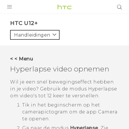
PRODUCTEN
HTC U12+‎
VIVE
Handleidingen
G REIGNS
TELEFOONS
< < Menu
ACCESSOIRES
Hyperlapse
video opnemen
AANBIEDINGEN
Wil je een snel bewegingseffect hebben
in je video? Gebruik de modus
Hyperlapse
HTC Club
SUPPORT
om video's tot 12 keer te versnellen.
HTC-apparaten & -accessoires
VIVERSE
Tik in het
beginscherm
op het
camerapictogram om de app
Camera
Aanmelden
te openen.
Ga naar de modus
Hyperlapse
.
Zie