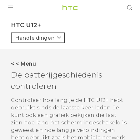
PRODUCTEN
HTC U12+‎
VIVE
Handleidingen
G REIGNS
TELEFOONS
< < Menu
ACCESSOIRES
De batterijgeschiedenis
AANBIEDINGEN
controleren
HTC Club
SUPPORT
Controleer hoe lang je de
HTC U12+‍
hebt
gebruikt sinds de laatste keer laden. Je
HTC-apparaten & -accessoires
VIVERSE
kunt ook een grafiek bekijken die laat
zien hoe lang het scherm ingeschakeld is
Aanmelden
geweest en hoe lang je verbindingen
hebt gebruikt zoals het mobiele netwerk