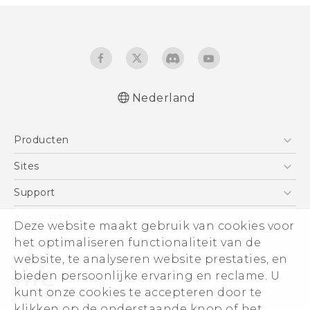
Nederland
Nederlands - Gebruikershandleiding
Producten
Nederlands - Gids voor veiligheid en
wettelijke voorschriften
Telefoons
Sites
Deutsch - Benutzerhandbuch
5G
HTC Vive
Support
Deutsch - Informationen zur Sicherheit und
Vive
behördliche Bestimmungen
HTC Dev
Support
About HTC
Deze website maakt gebruik van cookies voor
Accessoires
English - User manual
Aan de slag
Support voor eCommerce
het optimaliseren functionaliteit van de
ESG
Safety and regulatory guide
website, te analyseren website prestaties, en
Informatie over het bedrijf
bieden persoonlijke ervaring en reclame. U
Voor beleggers (engels)
kunt onze cookies te accepteren door te
Cookie Preferences
klikken op de onderstaande knop of het