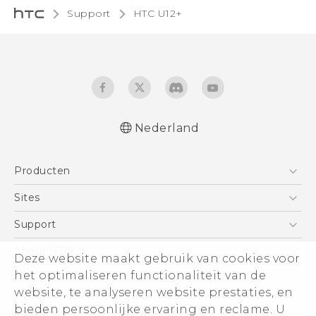
Support
HTC U12+‎
Nederland
Nederlands - Gebruikershandleiding
Producten
Nederlands - Gids voor veiligheid en
wettelijke voorschriften
Telefoons
Sites
Deutsch - Benutzerhandbuch
5G
HTC Vive
Support
Deutsch - Informationen zur Sicherheit und
Vive
behördliche Bestimmungen
HTC Dev
Support
About HTC
Deze website maakt gebruik van cookies voor
Accessoires
English - User manual
Aan de slag
Support voor eCommerce
het optimaliseren functionaliteit van de
ESG
Safety and regulatory guide
website, te analyseren website prestaties, en
Informatie over het bedrijf
bieden persoonlijke ervaring en reclame. U