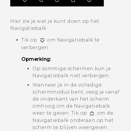
Hier zie je wat je kunt doen op het
Navigatiebalk
:
Tik op
om
Navigatiebalk
te
verbergen.
Opmerking:
Op sommige schermen kun je
Navigatiebalk
niet verbergen.
Wanneer je in de volledige
schermmodus bent, veeg je vanaf
de onderkant van het scherm
omhoog om de
Navigatiebalk
weer te geven. Tik op
om de
Navigatiebalk
onderaan op het
scherm te blijven weergeven.