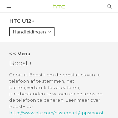
PRODUCTEN
HTC U12+‎
VIVE
Handleidingen
G REIGNS
TELEFOONS
< < Menu
ACCESSOIRES
Boost+
AANBIEDINGEN
Gebruik
Boost+
om de prestaties van je
telefoon af te stemmen, het
HTC Club
SUPPORT
batterijverbruik te verbeteren,
HTC-apparaten & -accessoires
junkbestanden te wissen en de apps op
VIVERSE
de telefoon te beheren. Leer meer over
Aanmelden
Boost+
op
http://www.htc.com/nl/support/apps/boost-