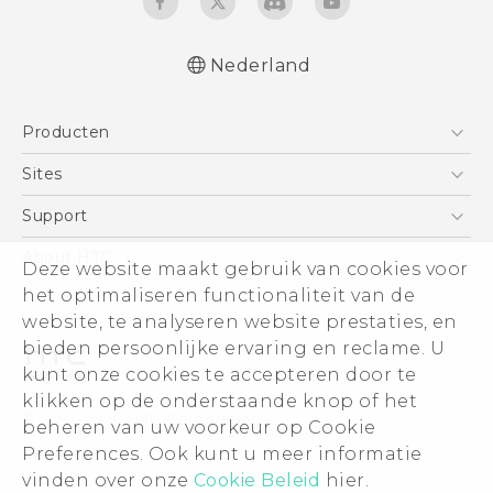
Nederland
Nederlands - Gebruikershandleiding
Producten
Nederlands - Gids voor veiligheid en
wettelijke voorschriften
Telefoons
Sites
Deutsch - Benutzerhandbuch
5G
HTC Vive
Support
Deutsch - Informationen zur Sicherheit und
Vive
behördliche Bestimmungen
HTC Dev
Support
About HTC
Deze website maakt gebruik van cookies voor
Accessoires
English - User manual
Aan de slag
Support voor eCommerce
het optimaliseren functionaliteit van de
ESG
Safety and regulatory guide
website, te analyseren website prestaties, en
Informatie over het bedrijf
bieden persoonlijke ervaring en reclame. U
Voor beleggers (engels)
kunt onze cookies te accepteren door te
Cookie Preferences
klikken op de onderstaande knop of het
© 2011-2026 HTC Corporation
beheren van uw voorkeur op Cookie
Vacatures
Preferences. Ook kunt u meer informatie
Legal terms
Security and Privacy Whitepaper
vinden over onze
Cookie Beleid
hier.