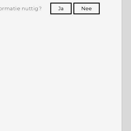
ormatie nuttig?
Ja
Nee
Dankuwel!