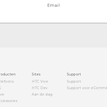
Email
Nederlands - Gebruikershandleiding
Nederlands - Gids voor veiligheid en wettelijke
voorschriften
Deutsch - Benutzerhandbuch
Deutsch - Informationen zur Sicherheit und
behördliche Bestimmungen
roducten
Sites
Support
English - User manual
elefoons
HTC Vive
Support
Safety and regulatory guide
G
HTC Dev
Support voor eComme
ive
Aan de slag
ccessoires