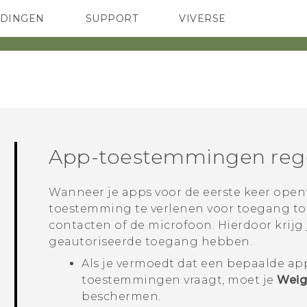
EDINGEN
SUPPORT
VIVERSE
 Club
TELEFOONS
HTC-apparaten & -accessoires
ACCESSOIRES
App-toestemmingen reg
Wanneer je apps voor de eerste keer open
toestemming te verlenen voor toegang tot
contacten of de microfoon. Hierdoor krijg
geautoriseerde toegang hebben.
Als je vermoedt dat een bepaalde ap
toestemmingen vraagt, moet je
Weig
beschermen.