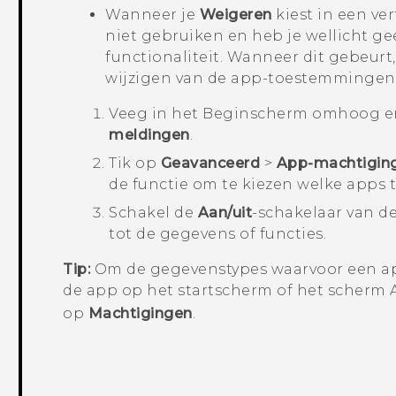
Wanneer je
Weigeren
kiest in een ve
niet gebruiken en heb je wellicht ge
functionaliteit. Wanneer dit gebeurt,
wijzigen van de app-toestemmingen
Veeg in het
Beginscherm
omhoog en
meldingen
.
Tik op
Geavanceerd
>
App-machtigin
de functie om te kiezen welke apps
Schakel de
Aan/uit
-schakelaar van d
tot de gegevens of functies.
Tip:
Om de gegevenstypes waarvoor een app
de app op het
startscherm
of het scherm
op
Machtigingen
.