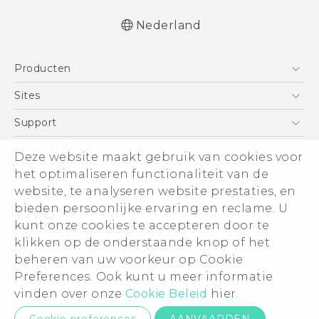
Nederland
Nederlands - Gebruikershandleiding
Producten
Nederlands - Gids voor veiligheid en
wettelijke voorschriften
Telefoons
Sites
Deutsch - Benutzerhandbuch
5G
HTC Vive
Support
Deutsch - Informationen zur Sicherheit und
Vive
behördliche Bestimmungen
HTC Dev
Support
About HTC
Deze website maakt gebruik van cookies voor
Accessoires
English - User manual
Aan de slag
Support voor eCommerce
het optimaliseren functionaliteit van de
ESG
Safety and regulatory guide
website, te analyseren website prestaties, en
Informatie over het bedrijf
bieden persoonlijke ervaring en reclame. U
Voor beleggers (engels)
kunt onze cookies te accepteren door te
Cookie Preferences
klikken op de onderstaande knop of het
© 2011-2026 HTC Corporation
beheren van uw voorkeur op Cookie
Vacatures
Preferences. Ook kunt u meer informatie
Legal terms
Security and Privacy Whitepaper
vinden over onze
Cookie Beleid
hier.
Privacycontact:
Global-Privacy@htc.com