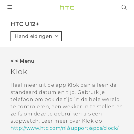
PRODUCTEN
HTC U12+‎
VIVE
Handleidingen
G REIGNS
TELEFOONS
< < Menu
ACCESSOIRES
Klok
AANBIEDINGEN
Haal meer uit de app
Klok
dan alleen de
standaard datum en tijd. Gebruik je
HTC Club
SUPPORT
telefoon om ook de tijd in de hele wereld
HTC-apparaten & -accessoires
te controleren, een wekker in te stellen en
VIVERSE
zelfs om deze te gebruiken als een
Aanmelden
stopwatch. Leer meer over
Klok
op
http://www.htc.com/nl/support/apps/clock/
.