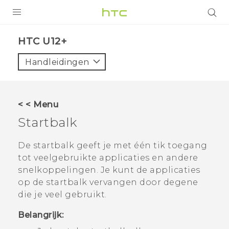
PRODUCTEN
HTC U12+‎
VIVE
Handleidingen
G REIGNS
TELEFOONS
< < Menu
ACCESSOIRES
Startbalk
AANBIEDINGEN
De startbalk geeft je met één tik toegang
tot veelgebruikte applicaties en andere
HTC Club
SUPPORT
snelkoppelingen. Je kunt de applicaties
HTC-apparaten & -accessoires
op de startbalk vervangen door degene
VIVERSE
die je veel gebruikt.
Aanmelden
Belangrijk: