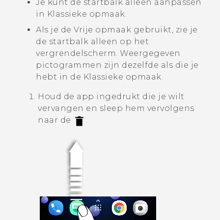
Je kunt de startbalk alleen aanpassen
in
Klassieke opmaak
.
Als je de
Vrije opmaak
gebruikt, zie je
de startbalk alleen op het
vergrendelscherm. Weergegeven
pictogrammen zijn dezelfde als die je
hebt in de
Klassieke opmaak
.
Houd de app ingedrukt die je wilt
vervangen en sleep hem vervolgens
naar de
.