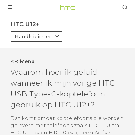
PRODUCTEN
HTC U12+‎
VIVE
Handleidingen
G REIGNS
TELEFOONS
< < Menu
ACCESSOIRES
Waarom hoor ik geluid
AANBIEDINGEN
wanneer ik mijn vorige HTC
USB Type-C
-koptelefoon
HTC Club
SUPPORT
gebruik op
HTC U12+‍
?
HTC-apparaten & -accessoires
VIVERSE
Dat komt omdat koptelefoons die worden
Aanmelden
geleverd met telefoons zoals HTC U Ultra,
HTC U Play en HTC 10 evo, geen Active