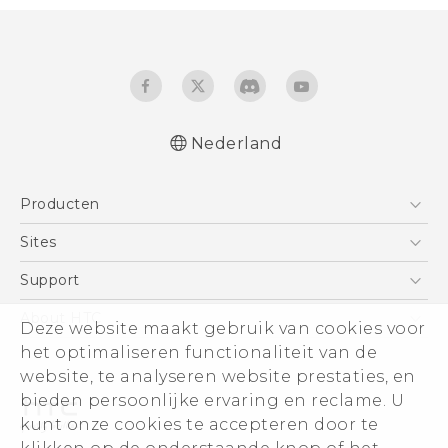
Nederland
Nederlands - Gebruikershandleiding
Producten
Nederlands - Gids voor veiligheid en
wettelijke voorschriften
Telefoons
Sites
Deutsch - Benutzerhandbuch
5G
HTC Vive
Support
Deutsch - Informationen zur Sicherheit und
Vive
behördliche Bestimmungen
HTC Dev
Support
About HTC
Deze website maakt gebruik van cookies voor
Accessoires
English - User manual
Aan de slag
Support voor eCommerce
het optimaliseren functionaliteit van de
ESG
Safety and regulatory guide
website, te analyseren website prestaties, en
Informatie over het bedrijf
bieden persoonlijke ervaring en reclame. U
Voor beleggers (engels)
kunt onze cookies te accepteren door te
Cookie Preferences