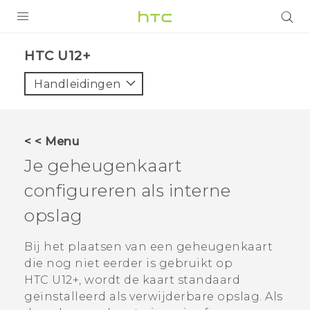
PRODUCTEN
HTC U12+‎
VIVE
Handleidingen
G REIGNS
TELEFOONS
< < Menu
ACCESSOIRES
Je geheugenkaart
AANBIEDINGEN
configureren als interne
opslag
HTC Club
SUPPORT
HTC-apparaten & -accessoires
Bij het plaatsen van een geheugenkaart
VIVERSE
die nog niet eerder is gebruikt op
Aanmelden
HTC U12+‍
, wordt de kaart standaard
geïnstalleerd als verwijderbare opslag. Als