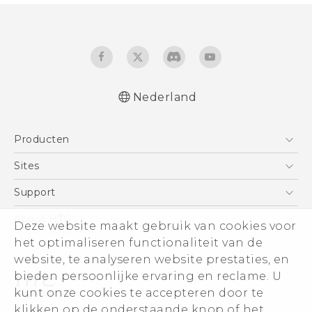
Nederland
Nederlands - Gebruikershandleiding
Producten
Nederlands - Gids voor veiligheid en
wettelijke voorschriften
Telefoons
Sites
Deutsch - Benutzerhandbuch
5G
HTC Vive
Support
Deutsch - Informationen zur Sicherheit und
Vive
behördliche Bestimmungen
HTC Dev
Support
About HTC
Deze website maakt gebruik van cookies voor
Accessoires
English - User manual
Aan de slag
Support voor eCommerce
ESG
het optimaliseren functionaliteit van de
Safety and regulatory guide
website, te analyseren website prestaties, en
Informatie over het bedrijf
bieden persoonlijke ervaring en reclame. U
Voor beleggers (engels)
kunt onze cookies te accepteren door te
Cookie Preferences
klikken op de onderstaande knop of het