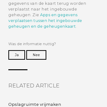
gegevens van de kaart terug worden
verplaatst naar het ingebouwde
geheugen. Zie
Apps en gegevens
verplaatsen tussen het ingebouwde
geheugen en de geheugenkaart
.
Was de informatie nuttig?
Ja
Nee
Dankuwel!
RELATED ARTICLE
Opslagruimte vrijmaken